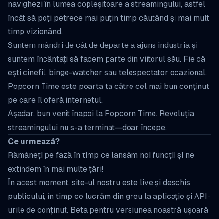
navighezi în lumea copleșitoare a streamingului, astfel
încât să poți petrece mai puțin timp căutând și mai mult
timp vizionând.
Suntem mândri de cât de departe a ajuns industria și
suntem încântați să facem parte din viitorul său. Fie că
ești cinefil, binge-watcher sau telespectator ocazional,
Popcorn Time este poarta ta către cel mai bun conținut
pe care îl oferă internetul.
Așadar, bun venit înapoi la Popcorn Time. Revoluția
streamingului nu s-a terminat—doar începe.
Ce urmează?
Rămâneți pe fază în timp ce lansăm noi funcții și ne
extindem în mai multe țări!
În acest moment, site-ul nostru este live și deschis
publicului, în timp ce lucrăm din greu la aplicație și API-
urile de conținut. Beta pentru versiunea noastră ușoară