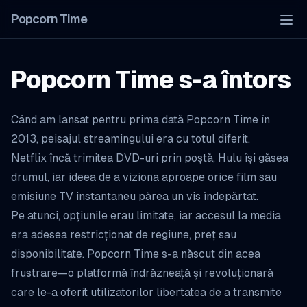
Popcorn Time
Tog
Popcorn Time s-a întors
Când am lansat pentru prima dată Popcorn Time în
2013, peisajul streamingului era cu totul diferit.
Netflix încă trimitea DVD-uri prin poștă, Hulu își găsea
drumul, iar ideea de a viziona aproape orice film sau
emisiune TV instantaneu părea un vis îndepărtat.
Pe atunci, opțiunile erau limitate, iar accesul la media
era adesea restricționat de regiune, preț sau
disponibilitate. Popcorn Time s-a născut din acea
frustrare—o platformă îndrăzneață și revoluționară
care le-a oferit utilizatorilor libertatea de a transmite