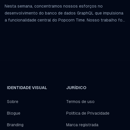
Pública GraphQL
Nesta semana, concentramos nossos esforços no
desenvolvimento do banco de dados GraphQL que impulsiona
a funcionalidade central do Popcorn Time. Nosso trabalho foi
focado na estruturação de metadados, integração de links de
plataforma e implementação de capacidades avançadas de
busca.
IDENTIDADE VISUAL
JURÍDICO
Sobre
Termos de uso
Blogue
Política de Privacidade
Branding
Marca registrada