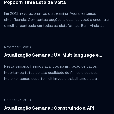
Popcorn Time Está de Volta
Em 2013, revolucionamos o streaming. Agora, estamos
simplificando. Com tantas opções, ajudamos você a encontrar
o melhor conteúdo em todas as plataformas. Bem-vindo à
nova era do streaming—mais inteligente, mais fácil e sempre
no ponto. 🍿
November 1, 2024
Atualização Semanal: UX, Multilanguage e
Whitepaper
Nesta semana, fizemos avanços na migração de dados,
importamos fotos de alta qualidade de filmes e equipes,
implementamos suporte multilíngue e trabalhamos para
finalizar o whitepaper que descreve a visão estratégica e o
roteiro futuro do Popcorn Time.
October 25, 2024
Atualização Semanal: Construindo a API