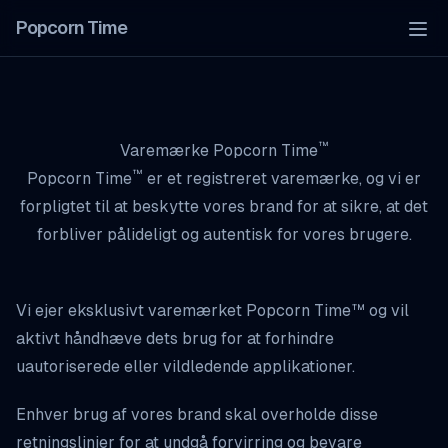
Popcorn Time
Tog
™
Varemærke Popcorn Time
™
Popcorn Time
er et
registreret varemærke
, og vi er
forpligtet til at beskytte vores brand for at sikre, at det
forbliver pålideligt og autentisk for vores brugere.
Vi ejer eksklusivt varemærket Popcorn Time™ og vil
aktivt håndhæve dets brug for at forhindre
uautoriserede eller vildledende applikationer.
Enhver brug af vores brand skal overholde disse
retningslinjer for at undgå forvirring og bevare