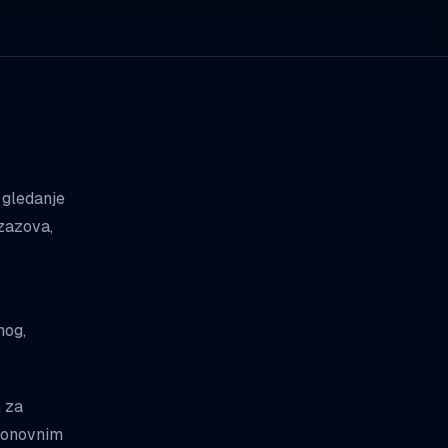
 gledanje
izazova,
nog,
m za
 ponovnim