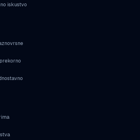
dno iskustvo
raznovrsne
sprekorno
jednostavno
orima
ustva