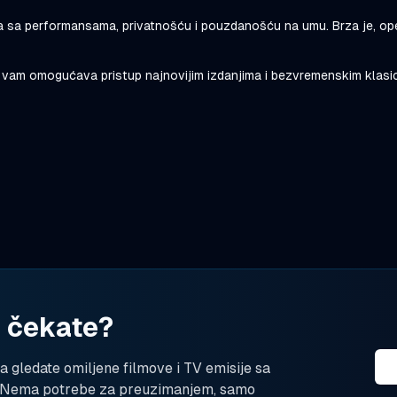
a sa performansama, privatnošću i pouzdanošću na umu. Brza je, op
ime vam omogućava pristup najnovijim izdanjima i bezvremenskim klas
a čekate?
 gledate omiljene filmove i TV emisije sa
. Nema potrebe za preuzimanjem, samo