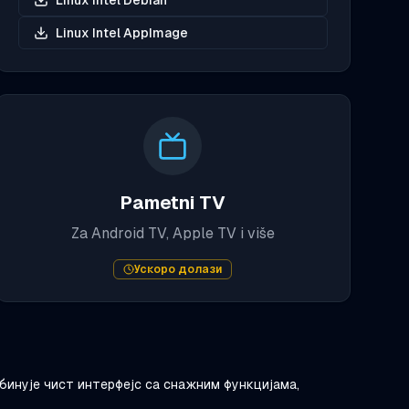
Linux Intel Debian
Linux Intel AppImage
Pametni TV
Za Android TV, Apple TV i više
Ускоро долази
бинује чист интерфејс са снажним функцијама,