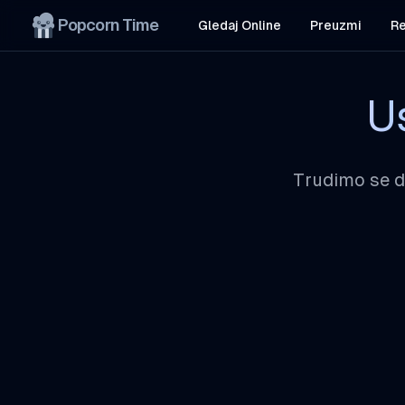
Popcorn Time
Gledaj Online
Preuzmi
Re
U
Trudimo se d