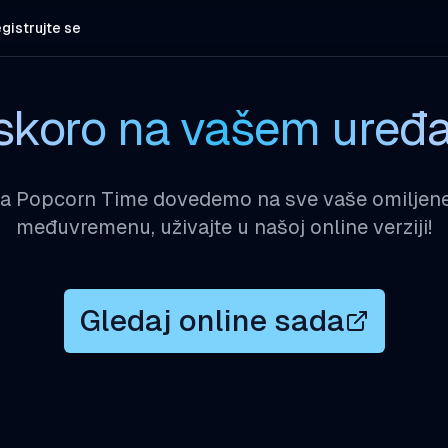
gistrujte se
skoro na vašem uređa
a Popcorn Time dovedemo na sve vaše omiljene
međuvremenu, uživajte u našoj online verziji!
Gledaj online sada