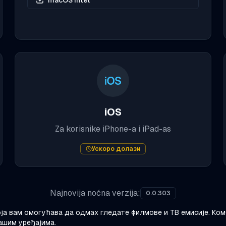
macOS Intel
iOS
Za korisnike iPhone-a i iPad-a
s
Ускоро долази
Najnovija noćna verzija
:
0.0.303
оја вам омогућава да одмах гледате филмове и ТВ емисије. Ком
ашим уређајима.